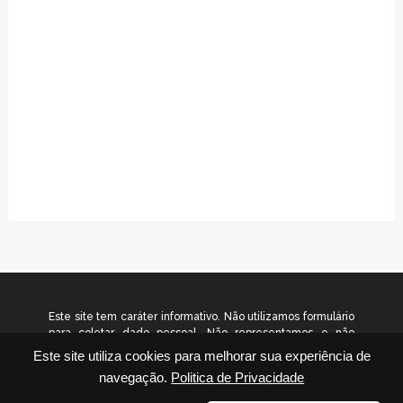
Este site tem caráter informativo. Não utilizamos formulário
para coletar dado pessoal. Não representamos e não
temos relação com nenhuma empresa ou programa citado
Este site utiliza cookies para melhorar sua experiência de
no conteúdo deste site. © 2026
navegação.
Politica de Privacidade
www.gradualinvestimentos.com.br – Todos os direitos
reservados.