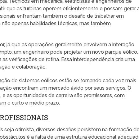
la. Técnicos em mecânica, eletricistas e engenheiros de
ntir que as turbinas operem eficientemente e possam gerar 
ssionais enfrentam também o desafio de trabalhar em
m não apenas habilidades técnicas, mas também
tor, já que as operações geralmente envolvem a interação
exemplo, um engenheiro pode projetar um novo parque eólico,
s verificações de rotina. Essa interdependência cria uma
ação e colaboração.
nção de sistemas eólicos estão se tornando cada vez mais
ação encontram um mercado ávido por seus serviços. O
e, e as oportunidades de carreira são promissoras, com
am o curto e médio prazo.
ROFISSIONAIS
 seja otimista, diversos desafios persistem na formação d
is obstáculos é a falta de uma estrutura educacional adequad