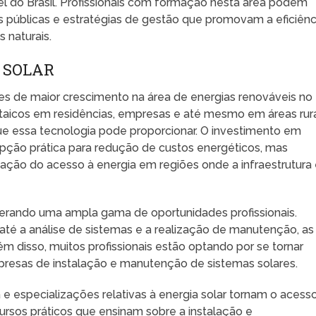
l do Brasil. Profissionais com formação nesta área podem
as públicas e estratégias de gestão que promovam a eficiênc
 naturais.
 SOLAR
res de maior crescimento na área de energias renováveis no
ltaicos em residências, empresas e até mesmo em áreas rur
ue essa tecnologia pode proporcionar. O investimento em
pção prática para redução de custos energéticos, mas
ação do acesso à energia em regiões onde a infraestrutura
gerando uma ampla gama de oportunidades profissionais.
até a análise de sistemas e a realização de manutenção, as
m disso, muitos profissionais estão optando por se tornar
resas de instalação e manutenção de sistemas solares.
 especializações relativas à energia solar tornam o acess
ursos práticos que ensinam sobre a instalação e