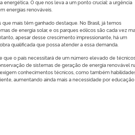
a energética. O que nos leva a um ponto crucial: a urgência
em energias renováveis.
o as que mais têm ganhado destaque. No Brasil, já temos
mas de energia solar, e os parques eólicos são cada vez ma
ntanto, apesar desse crescimento impressionante, há um
e obra qualificada que possa atender a essa demanda.
e que o país necessitará de um número elevado de técnico
onservação de sistemas de geração de energia renovável n
s exigem conhecimentos técnicos, como também habilidade
liente, aumentando ainda mais a necessidade por educação