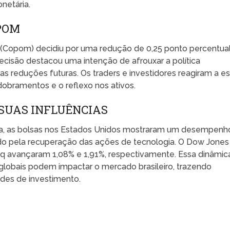
netária.
POM
a (Copom) decidiu por uma redução de 0,25 ponto percentua
decisão destacou uma intenção de afrouxar a política
s reduções futuras. Os traders e investidores reagiram a e
dobramentos e o reflexo nos ativos.
SUAS INFLUÊNCIAS
a, as bolsas nos Estados Unidos mostraram um desempenh
do pela recuperação das ações de tecnologia. O Dow Jones
q avançaram 1,08% e 1,91%, respectivamente. Essa dinâmic
globais podem impactar o mercado brasileiro, trazendo
ades de investimento.