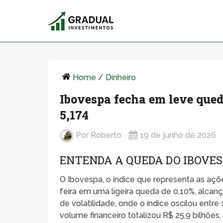
Home
/
Dinheiro
Ibovespa fecha em leve queda
5,174
Por
Roberto
19 de junho de 2026
ENTENDA A QUEDA DO IBOVE
O Ibovespa, o índice que representa as açõ
feira em uma ligeira queda de 0,10%, alca
de volatilidade, onde o índice oscilou entr
volume financeiro totalizou R$ 25,9 bilhõe