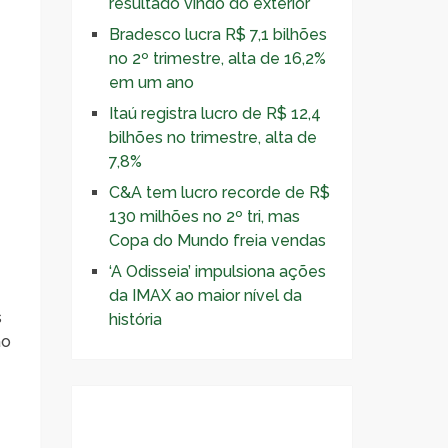
resultado vindo do exterior
Bradesco lucra R$ 7,1 bilhões
no 2º trimestre, alta de 16,2%
em um ano
Itaú registra lucro de R$ 12,4
bilhões no trimestre, alta de
7,8%
C&A tem lucro recorde de R$
130 milhões no 2º tri, mas
Copa do Mundo freia vendas
‘A Odisseia’ impulsiona ações
da IMAX ao maior nível da
s
história
ão