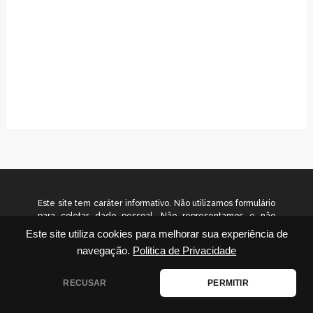
Este site tem caráter informativo. Não utilizamos formulário
para coletar dado pessoal. Não representamos e não
temos relação com nenhuma empresa ou programa citado
Este site utiliza cookies para melhorar sua experiência de
no conteúdo deste site. © 2026
navegação.
Politica de Privacidade
www.gradualinvestimentos.com.br – Todos os direitos
reservados.
RECUSAR
PERMITIR
Disclaimer
|
Contato
|
Termos de Uso
|
Política de Privacidade