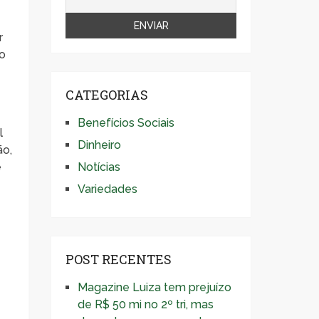
r
to
CATEGORIAS
Benefícios Sociais
l
Dinheiro
ão,
e
Notícias
Variedades
POST RECENTES
Magazine Luiza tem prejuízo
de R$ 50 mi no 2º tri, mas