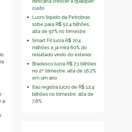
descarta crescer a qualquer
custo
Lucro líquido da Petrobras
sobe para R$ 52,4 bilhões,
alta de 97% no trimestre
Smart Fit lucra R$ 204
milhões e já mira 60% do
do
resultado vindo do exterior
ra
Bradesco lucra R$ 7,1 bilhões
no 2º trimestre, alta de 16,2%
em um ano
Itaú registra lucro de R$ 12,4
o
bilhões no trimestre, alta de
r a
7,8%
e