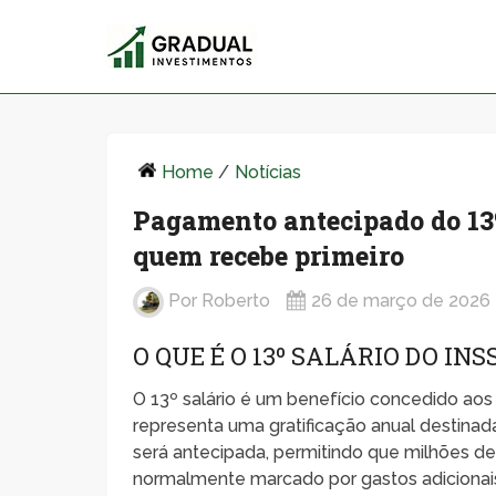
Home
/
Notícias
Pagamento antecipado do 13º
quem recebe primeiro
Por
Roberto
26 de março de 2026
O QUE É O 13º SALÁRIO DO INS
O 13º salário é um benefício concedido aos 
representa uma gratificação anual destinad
será antecipada, permitindo que milhões d
normalmente marcado por gastos adicionais