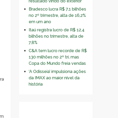
resultado vindo do exterior
Bradesco lucra R$ 7,1 bilhões
no 2º trimestre, alta de 16,2%
em um ano
Itaú registra lucro de R$ 12,4
bilhões no trimestre, alta de
7,8%
C&A tem lucro recorde de R$
130 milhões no 2º tri, mas
Copa do Mundo freia vendas
‘A Odisseia’ impulsiona ações
da IMAX ao maior nível da
ra
história
om