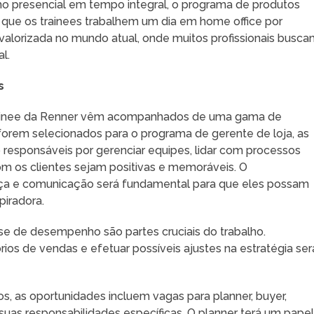
ho presencial em tempo integral, o programa de produtos
o que os trainees trabalhem um dia em home office por
 valorizada no mundo atual, onde muitos profissionais busc
l.
s
trainee da Renner vêm acompanhados de uma gama de
forem selecionados para o programa de gerente de loja, as
o responsáveis por gerenciar equipes, lidar com processos
com os clientes sejam positivas e memoráveis. O
nça e comunicação será fundamental para que eles possam
piradora.
ise de desempenho são partes cruciais do trabalho.
ios de vendas e efetuar possíveis ajustes na estratégia ser
, as oportunidades incluem vagas para planner, buyer,
suas responsabilidades específicas. O planner terá um pape