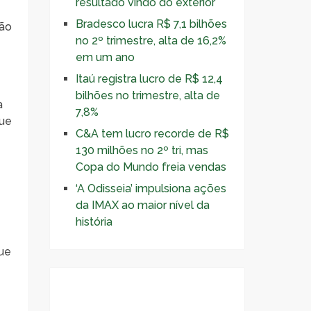
resultado vindo do exterior
Bradesco lucra R$ 7,1 bilhões
tão
no 2º trimestre, alta de 16,2%
em um ano
Itaú registra lucro de R$ 12,4
bilhões no trimestre, alta de
a
7,8%
que
C&A tem lucro recorde de R$
130 milhões no 2º tri, mas
Copa do Mundo freia vendas
‘A Odisseia’ impulsiona ações
da IMAX ao maior nível da
história
que