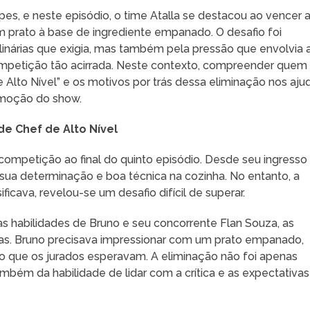
es, e neste episódio, o time Atalla se destacou ao vencer 
um prato à base de ingrediente empanado. O desafio foi
ulinárias que exigia, mas também pela pressão que envolvia 
mpetição tão acirrada. Neste contexto, compreender quem
e Alto Nível” e os motivos por trás dessa eliminação nos aju
emoção do show.
de Chef de Alto Nível
 competição ao final do quinto episódio. Desde seu ingresso
sua determinação e boa técnica na cozinha. No entanto, a
ficava, revelou-se um desafio difícil de superar.
as habilidades de Bruno e seu concorrente Flan Souza, as
ras. Bruno precisava impressionar com um prato empanado,
ao que os jurados esperavam. A eliminação não foi apenas
ambém da habilidade de lidar com a crítica e as expectativas