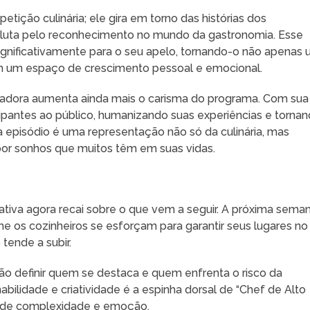
tição culinária; ele gira em torno das histórias dos
nte luta pelo reconhecimento no mundo da gastronomia. Esse
ignificativamente para o seu apelo, tornando-o não apenas
ém um espaço de crescimento pessoal e emocional.
adora aumenta ainda mais o carisma do programa. Com sua
cipantes ao público, humanizando suas experiências e torna
a episódio é uma representação não só da culinária, mas
or sonhos que muitos têm em suas vidas.
tiva agora recai sobre o que vem a seguir. A próxima sema
e os cozinheiros se esforçam para garantir seus lugares no
tende a subir.
 vão definir quem se destaca e quem enfrenta o risco da
abilidade e criatividade é a espinha dorsal de “Chef de Alto
el de complexidade e emoção.