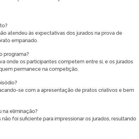
eto?
não atendeu às expectativas dos jurados na prova de
 prato empanado.
no programa?
a onde os participantes competem entre si, e os jurados
o quem permanece na competição.
pisódio?
stacando-se com a apresentação de pratos criativos e bem
u na eliminação?
o foi suficiente para impressionar os jurados, resultando