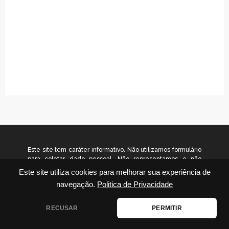
Este site tem caráter informativo. Não utilizamos formulário
para coletar dado pessoal. Não representamos e não
temos relação com nenhuma empresa ou programa citado
Este site utiliza cookies para melhorar sua experiência de
no conteúdo deste site. © 2026
navegação.
Politica de Privacidade
www.gradualinvestimentos.com.br – Todos os direitos
reservados.
RECUSAR
PERMITIR
Disclaimer
|
Contato
|
Termos de Uso
|
Política de Privacidade