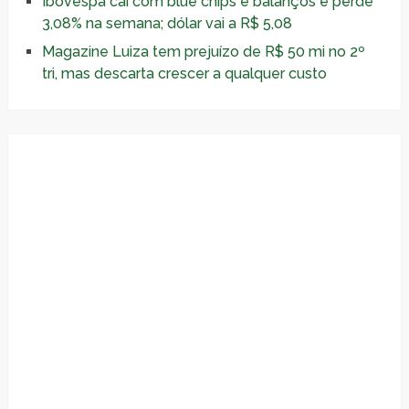
Ibovespa cai com blue chips e balanços e perde
3,08% na semana; dólar vai a R$ 5,08
Magazine Luiza tem prejuízo de R$ 50 mi no 2º
tri, mas descarta crescer a qualquer custo