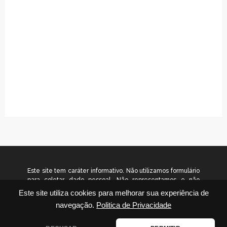
Este site tem caráter informativo. Não utilizamos formulário
para coletar dado pessoal. Não representamos e não
temos relação com nenhuma empresa ou programa citado
Este site utiliza cookies para melhorar sua experiência de
no conteúdo deste site. © 2026
navegação.
Politica de Privacidade
www.gradualinvestimentos.com.br – Todos os direitos
reservados.