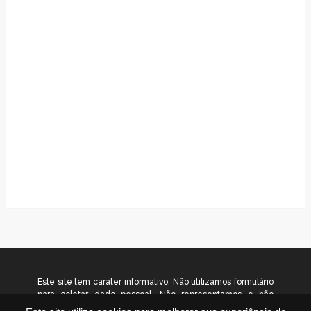
Este site tem caráter informativo. Não utilizamos formulário
para coletar dado pessoal. Não representamos e não
temos relação com nenhuma empresa ou programa citado