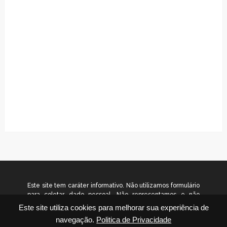
Este site tem caráter informativo. Não utilizamos formulário
para coletar dado pessoal. Não representamos e não
temos relação com nenhuma empresa ou programa citado
Este site utiliza cookies para melhorar sua experiência de
no conteúdo deste site. © 2026
navegação.
Politica de Privacidade
www.gradualinvestimentos.com.br – Todos os direitos