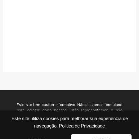
Este site tem caráter informativo. Não utilizamos formulário
para coletar dado pessoal. Não representamos e não
temos relação com nenhuma empresa ou programa citado
Este site utiliza cookies para melhorar sua experiência de
no conteúdo deste site. © 2026
navegação.
Politica de Privacidade
www.gradualinvestimentos.com.br – Todos os direitos
reservados.