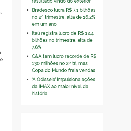
resultado vindo do exterior
Bradesco lucra R$ 7,1 bilhões
s
no 2º trimestre, alta de 16,2%
em um ano
Itaú registra lucro de R$ 12,4
bilhões no trimestre, alta de
7,8%
m
C&A tem lucro recorde de R$
ue
130 milhões no 2º tri, mas
Copa do Mundo freia vendas
‘A Odisseia’ impulsiona ações
da IMAX ao maior nível da
história