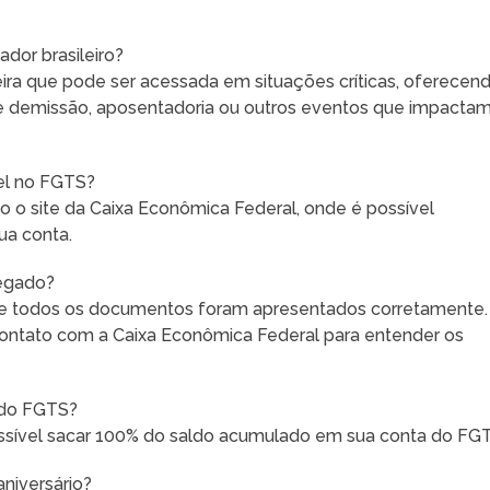
dor brasileiro?
ra que pode ser acessada em situações críticas, oferecen
 demissão, aposentadoria ou outros eventos que impactam
el no FGTS?
 o site da Caixa Econômica Federal, onde é possível
ua conta.
negado?
r se todos os documentos foram apresentados corretamente.
 contato com a Caixa Econômica Federal para entender os
r do FGTS?
ossível sacar 100% do saldo acumulado em sua conta do FG
niversário?