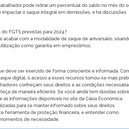
rabalhador pode retirar um percentual do saldo no mês do 
e impactar o saque integral em demissões, e há discussões
s do FGTS previstas para 2024?
de acabar com a modalidade de saque de aniversário, visand
a utilização como garantia em empréstimos.
que deve ser exercido de forma consciente e informada. Co
aque digital, o acesso a esses recursos tornou-se mais prát
alhadores conheçam seus direitos e as condições necessária
teça de maneira eficiente. Se você ainda tem dúvidas sobr
r as informações disponíveis no site da Caixa Econômica
izadas para se manter informado sobre seus direitos.
 ferramenta de proteção financeira, e entender como
m momentos de necessidade.