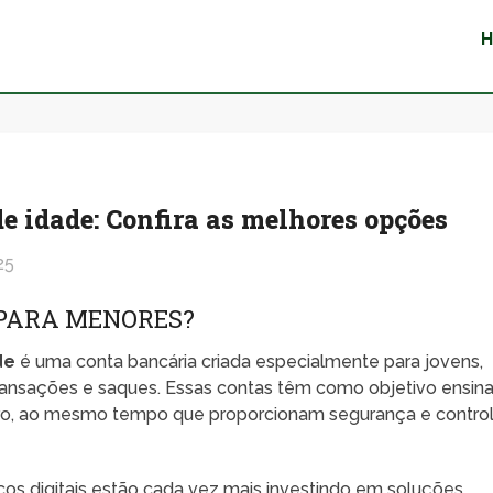
e idade: Confira as melhores opções
25
 PARA MENORES?
de
é uma conta bancária criada especialmente para jovens,
ansações e saques. Essas contas têm como objetivo ensina
eiro, ao mesmo tempo que proporcionam segurança e contro
os digitais estão cada vez mais investindo em soluções