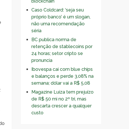
blockchain
Caso Coldcard: ‘seja seu
próprio banco’ é um slogan,
e
não uma recomendação
séria
BC publica norma de
retenção de stablecoins por
24 horas; setor cripto se
pronuncia
Ibovespa cai com blue chips
e balanços e perde 3,08% na
semana; dólar vai a R$ 5,08
:
Magazine Luiza tem prejuízo
de R$ 50 mi no 2º tri, mas
descarta crescer a qualquer
s
custo
do