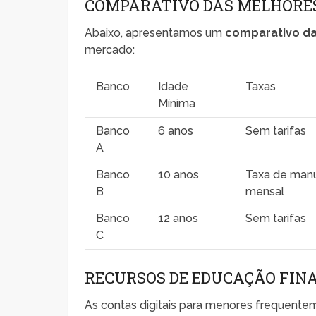
COMPARATIVO DAS MELHORES
Abaixo, apresentamos um
comparativo da
mercado:
Banco
Idade
Taxas
Mínima
Banco
6 anos
Sem tarifas
A
Banco
10 anos
Taxa de man
B
mensal
Banco
12 anos
Sem tarifas
C
RECURSOS DE EDUCAÇÃO FINA
As contas digitais para menores frequentem