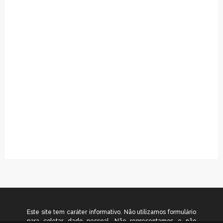
Este site tem caráter informativo. Não utilizamos formulário
para coletar dado pessoal. Não representamos e não