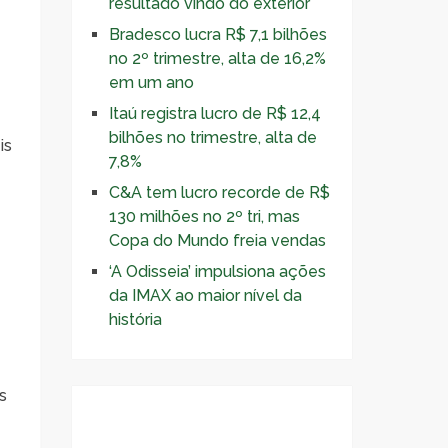
resultado vindo do exterior
Bradesco lucra R$ 7,1 bilhões
no 2º trimestre, alta de 16,2%
em um ano
Itaú registra lucro de R$ 12,4
bilhões no trimestre, alta de
is
7,8%
C&A tem lucro recorde de R$
130 milhões no 2º tri, mas
Copa do Mundo freia vendas
‘A Odisseia’ impulsiona ações
da IMAX ao maior nível da
história
s