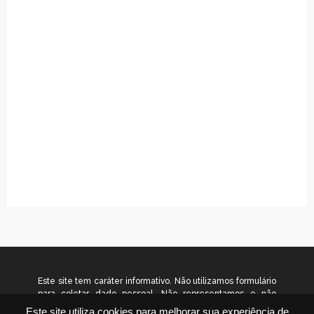
Este site tem caráter informativo. Não utilizamos formulário
para coletar dado pessoal. Não representamos e não
temos relação com nenhuma empresa ou programa citado
Este site utiliza cookies para melhorar sua experiência de