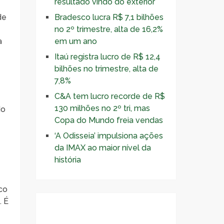
resultado vindo do exterior
de
Bradesco lucra R$ 7,1 bilhões
no 2º trimestre, alta de 16,2%
a
em um ano
Itaú registra lucro de R$ 12,4
bilhões no trimestre, alta de
7,8%
C&A tem lucro recorde de R$
130 milhões no 2º tri, mas
do
Copa do Mundo freia vendas
‘A Odisseia’ impulsiona ações
da IMAX ao maior nível da
história
ico
. É