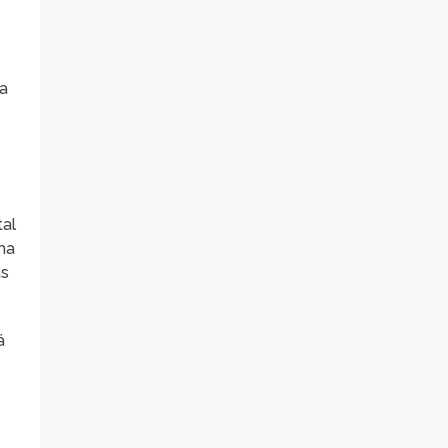
 a
al
ma
as
á