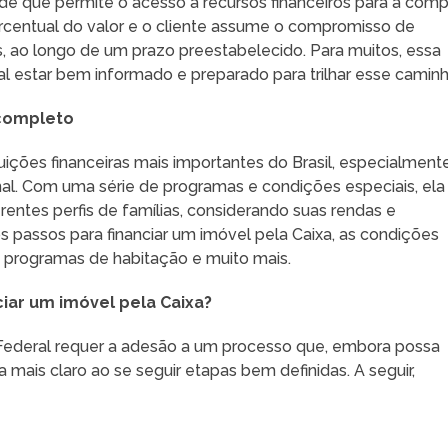
de que permite o acesso a recursos financeiros para a comp
rcentual do valor e o cliente assume o compromisso de
s, ao longo de um prazo preestabelecido. Para muitos, essa
l estar bem informado e preparado para trilhar esse caminh
 completo
uições financeiras mais importantes do Brasil, especialment
al. Com uma série de programas e condições especiais, ela
entes perfis de famílias, considerando suas rendas e
s passos para financiar um imóvel pela Caixa, as condições
s programas de habitação e muito mais.
ciar um imóvel pela Caixa?
 Federal requer a adesão a um processo que, embora possa
a mais claro ao se seguir etapas bem definidas. A seguir,