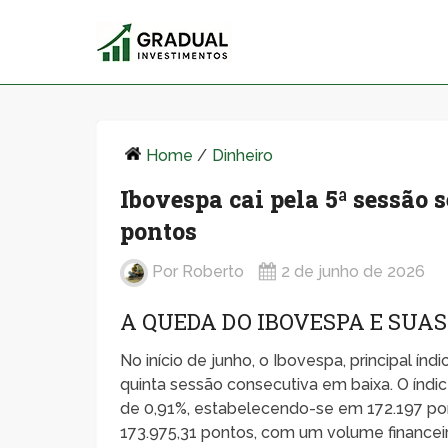
Home
/
Dinheiro
Ibovespa cai pela 5ª sessão 
pontos
Por
Roberto
2 de junho de 2026
A QUEDA DO IBOVESPA E SUA
No início de junho, o Ibovespa, principal ín
quinta sessão consecutiva em baixa. O índ
de 0,91%, estabelecendo-se em 172.197 ponto
173.975,31 pontos, com um volume financeir