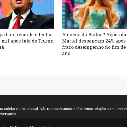
pa bate recorde e fecha
A queda da Barbie? Ações da
 mil após fala de Trump
Mattel despencam 24% após
rã
fraco desempenho no fim de
ano
o para coletar dado pessoal. Não representamos e não temos relação com nenh
eservados.