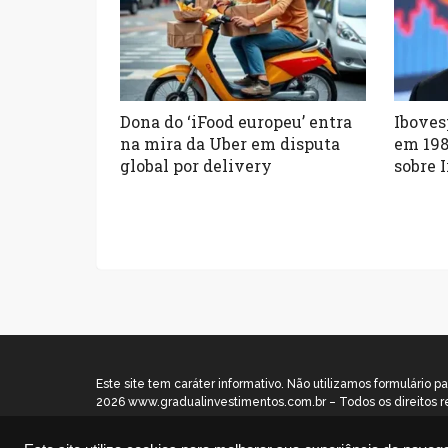
Dona do ‘iFood europeu’ entra
Iboves
na mira da Uber em disputa
em 198
global por delivery
sobre I
Este site tem caráter informativo. Não utilizamos formulári
2026 www.gradualinvestimentos.com.br – Todos os direitos r