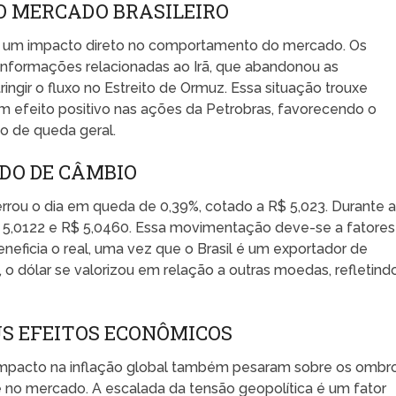
O MERCADO BRASILEIRO
ve um impacto direto no comportamento do mercado. Os
informações relacionadas ao Irã, que abandonou as
ngir o fluxo no Estreito de Ormuz. Essa situação trouxe
 efeito positivo nas ações da Petrobras, favorecendo o
o de queda geral.
ADO DE CÂMBIO
errou o dia em queda de 0,39%, cotado a R$ 5,023. Durante 
 5,0122 e R$ 5,0460. Essa movimentação deve-se a fatores
neficia o real, uma vez que o Brasil é um exportador de
 o dólar se valorizou em relação a outras moedas, refletind
US EFEITOS ECONÔMICOS
 impacto na inflação global também pesaram sobre os ombr
e no mercado. A escalada da tensão geopolítica é um fator