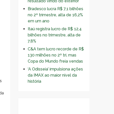
resultado vindo do exterior
Bradesco lucra R$ 7,1 bilhões
no 2º trimestre, alta de 16,2%
em um ano
Itaú registra lucro de R$ 12,4
bilhões no trimestre, alta de
7,8%
C&A tem lucro recorde de R$
130 milhões no 2º tri, mas
Copa do Mundo freia vendas
‘A Odisseia’ impulsiona ações
da IMAX ao maior nível da
s
história
da