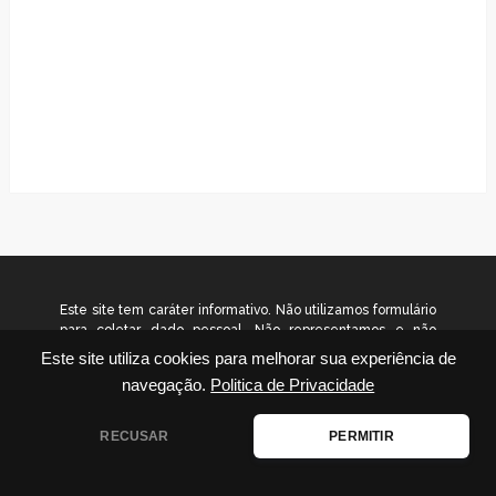
Este site tem caráter informativo. Não utilizamos formulário
para coletar dado pessoal. Não representamos e não
temos relação com nenhuma empresa ou programa citado
Este site utiliza cookies para melhorar sua experiência de
no conteúdo deste site. © 2026
navegação.
Politica de Privacidade
www.gradualinvestimentos.com.br – Todos os direitos
reservados.
RECUSAR
PERMITIR
Disclaimer
|
Contato
|
Termos de Uso
|
Política de Privacidade