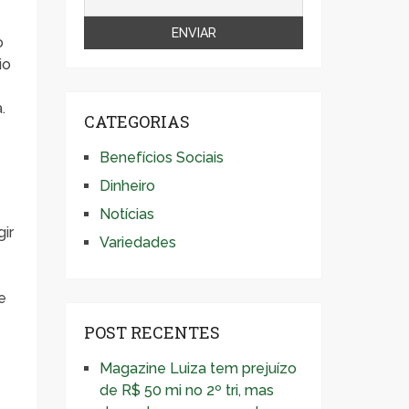
o
io
.
CATEGORIAS
Benefícios Sociais
Dinheiro
Notícias
ir
Variedades
o
e
POST RECENTES
Magazine Luiza tem prejuízo
de R$ 50 mi no 2º tri, mas