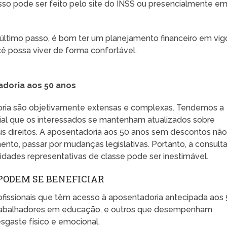
Isso pode ser feito pelo site do INSS ou presencialmente e
último passo, é bom ter um planejamento financeiro em vig
cê possa viver de forma confortável.
doria aos 50 anos
adoria são objetivamente extensas e complexas. Tendemos a
cial que os interessados se mantenham atualizados sobre
us direitos. A aposentadoria aos 50 anos sem descontos não
to, passar por mudanças legislativas. Portanto, a consult
ntidades representativas de classe pode ser inestimável.
PODEM SE BENEFICIAR
ofissionais que têm acesso à aposentadoria antecipada aos
trabalhadores em educação, e outros que desempenham
sgaste físico e emocional.