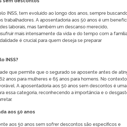
os sem descontos
o pelo INSS, tem evoluído ao longo dos anos, sempre buscand
s trabalhadores. A aposentadoria aos 50 anos é um benefíc
ades laborais, mas também um descanso merecido,
usufruir mais intensamente da vida e do tempo com a família
alidade é crucial para quem deseja se preparar
lo INSS?
de que permite que o segurado se aposente antes de ating
e 62 anos para mulheres e 65 anos para homens. No context
favorável. A aposentadoria aos 50 anos sem descontos é uma
ara essa categoria, reconhecendo a importância e o desgast
retar.
ada aos 50 anos
ente aos 50 anos sem sofrer descontos são específicos e