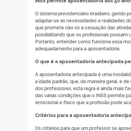
INSS permite aposentadoria aos 50 an
O sistema previdenciário brasileiro, gerid
adaptar-se às necessidades e realidades do
que promete não só a cessação das ativid
possibilitando que os profissionais possam 
Portanto, entender como funciona essa mod
adequadamente para a aposentadoria.
O que é a aposentadoria antecipada pe
A aposentadoria antecipada é uma modalida
a idade padrão, que, de maneira geral, é d
dos professores, esta regra é ainda mais 
das várias condições que o INSS permite p
emocional e físico que a profissão pode acar
Critérios para a aposentadoria antecip
Os critérios para que um professor se apos