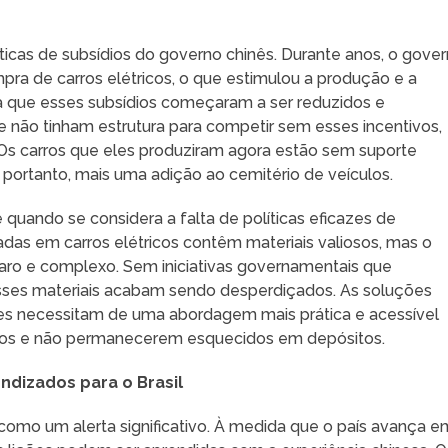
íticas de subsídios do governo chinês. Durante anos, o gove
pra de carros elétricos, o que estimulou a produção e a
a que esses subsídios começaram a ser reduzidos e
e não tinham estrutura para competir sem esses incentivos,
 Os carros que eles produziram agora estão sem suporte
 portanto, mais uma adição ao cemitério de veículos.
 quando se considera a falta de políticas eficazes de
lizadas em carros elétricos contêm materiais valiosos, mas o
ro e complexo. Sem iniciativas governamentais que
esses materiais acabam sendo desperdiçados. As soluções
s necessitam de uma abordagem mais prática e acessível
dos e não permanecerem esquecidos em depósitos.
ndizados para o Brasil
e como um alerta significativo. À medida que o país avança e