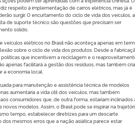
s lições podem ser aprendidas com a experiência chinesa. O
e diz respeito à implementação de carros elétricos, mas já é
erão surgir. O encurtamento do ciclo de vida dos veículos, 
alta de suporte técnico são questões que precisam ser
ento sólido.
 veículos elétricos no Brasil não aconteça apenas em ter
exão sobre o ciclo de vida dos produtos. Desde a fabricaç
 políticas que incentivem a reciclagem e o reaproveitament
o apenas facilitará a gestão dos resíduos, mas também cria
 a economia local.
equada para manutenção e assistência técnica de modelos
penas aumentaria a vida útil dos veículos, mas também
aos consumidores que, de outra forma, estariam inclinados 
 novos modelos. Assim, o Brasil pode se inspirar na trajetór
smo tempo, estabelecer diretrizes para um descarte
ção dos mesmos erros que a nação asiática parece estar