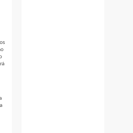
a
mos
ão
o
rá
a
ia