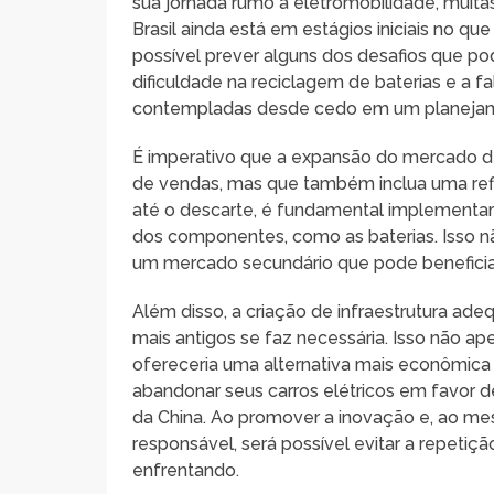
sua jornada rumo à eletromobilidade, muita
Brasil ainda está em estágios iniciais no qu
possível prever alguns dos desafios que pod
dificuldade na reciclagem de baterias e a f
contempladas desde cedo em um planejam
É imperativo que a expansão do mercado de
de vendas, mas que também inclua uma refl
até o descarte, é fundamental implementar
dos componentes, como as baterias. Isso nã
um mercado secundário que pode beneficiar
Além disso, a criação de infraestrutura ad
mais antigos se faz necessária. Isso não a
ofereceria uma alternativa mais econômica 
abandonar seus carros elétricos em favor de
da China. Ao promover a inovação e, ao me
responsável, será possível evitar a repeti
enfrentando.