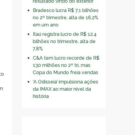
resultado vindo do exterior
Bradesco lucra R$ 7,1 bilhões
no 2º trimestre, alta de 16,2%
em um ano
Itaú registra lucro de R$ 12,4
bilhões no trimestre, alta de
7,8%
C&A tem lucro recorde de R$
130 milhões no 2º tri, mas
Copa do Mundo freia vendas
to
‘A Odisseia’ impulsiona ações
um
da IMAX ao maior nível da
história