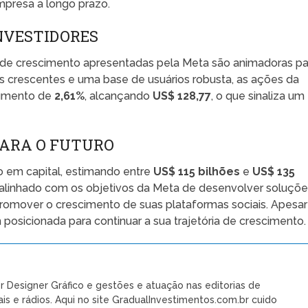
mpresa a longo prazo.
INVESTIDORES
as de crescimento apresentadas pela Meta são animadoras pa
os crescentes e uma base de usuários robusta, as ações da
umento de
2,61%
, alcançando
US$ 128,77
, o que sinaliza um
PARA O FUTURO
 em capital, estimando entre
US$ 115 bilhões
e
US$ 135
 alinhado com os objetivos da Meta de desenvolver soluçõ
 promover o crescimento de suas plataformas sociais. Apesar
posicionada para continuar a sua trajetória de crescimento.
r Designer Gráfico e gestões e atuação nas editorias de
ais e rádios. Aqui no site GradualInvestimentos.com.br cuido