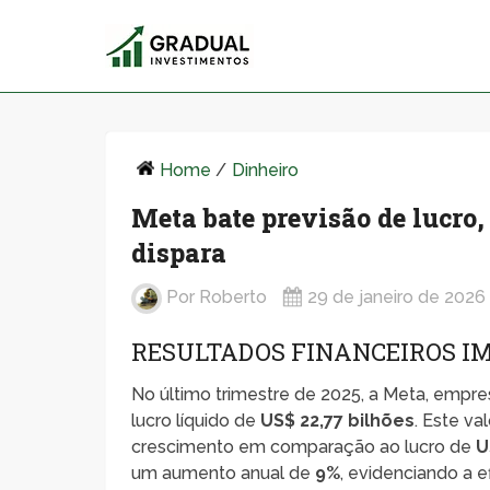
Home
/
Dinheiro
Meta bate previsão de lucro,
dispara
Por
Roberto
29 de janeiro de 2026
RESULTADOS FINANCEIROS I
No último trimestre de 2025, a Meta, emp
lucro líquido de
US$ 22,77 bilhões
. Este va
crescimento em comparação ao lucro de
U
um aumento anual de
9%
, evidenciando a 