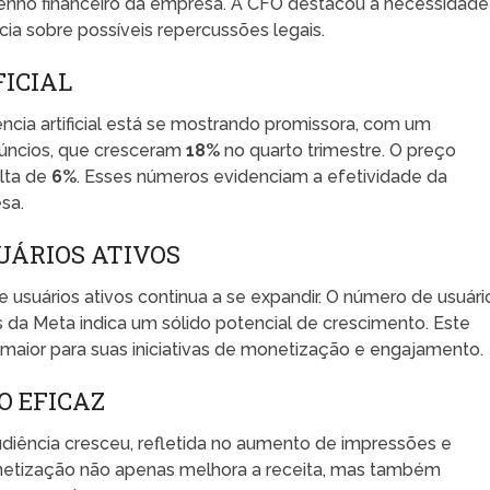
nho financeiro da empresa. A CFO destacou a necessidade
ia sobre possíveis repercussões legais.
FICIAL
ência artificial está se mostrando promissora, com um
núncios, que cresceram
18%
no quarto trimestre. O preço
lta de
6%
. Esses números evidenciam a efetividade da
sa.
UÁRIOS ATIVOS
 usuários ativos continua a se expandir. O número de usuári
 da Meta indica um sólido potencial de crescimento. Este
aior para suas iniciativas de monetização e engajamento.
O EFICAZ
iência cresceu, refletida no aumento de impressões e
onetização não apenas melhora a receita, mas também