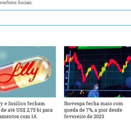
nefísios Sociais.
ly e Insilico fecham
Ibovespa fecha maio com
 de até US$ 2,75 bi para
queda de 7%, a pior desde
amentos com IA
fevereiro de 2023