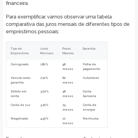
financeira.
Para exemplificar, vamos observar uma tabela
comparativa das juros mensais de diferentes tipos de
empréstimos pessoais:
Tipo de
Juros
Prazo
Garantia
Empréstimo
Mensais
Máximo
Consignado
1,80%
96
Folha de
meses
pagamento
Veículo como
2,10%
60
Automóvel
garantia
meses
Débito em
3,00%
48
Conta
conta
meses
bancária
Conta de luz
3,20%
24
Conta de
meses
energia
Negativado
4,50%
12
Nenhuma
meses