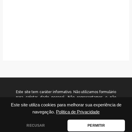
Este site tem caráter informativo. Não utilizamos formulário
para coletar dado pessoal. Não representamos e não
temos relação com nenhuma empresa ou programa citado
Este site utiliza cookies para melhorar sua experiência de
no conteúdo deste site. © 2026
navegação.
Politica de Privacidade
www.gradualinvestimentos.com.br – Todos os direitos
reservados.
RECUSAR
PERMITIR