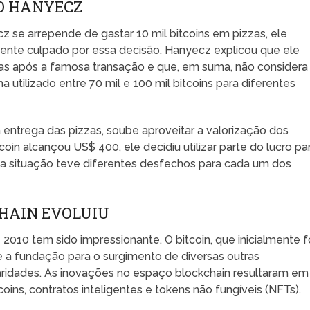
O HANYECZ
se arrepende de gastar 10 mil bitcoins em pizzas, ele
sente culpado por essa decisão. Hanyecz explicou que ele
ras após a famosa transação e que, em suma, não considera
 utilizado entre 70 mil e 100 mil bitcoins para diferentes
a entrega das pizzas, soube aproveitar a valorização dos
oin alcançou US$ 400, ele decidiu utilizar parte do lucro pa
a situação teve diferentes desfechos para cada um dos
HAIN EVOLUIU
2010 tem sido impressionante. O bitcoin, que inicialmente f
e a fundação para o surgimento de diversas outras
ridades. As inovações no espaço blockchain resultaram em
oins, contratos inteligentes e tokens não fungíveis (NFTs).