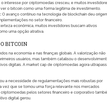
o interesse por criptomoedas cresceu, e muitos investidor
a ver o bitcoin como uma forma legítima de investimento.
:
O avanço contínuo na tecnologia de blockchain deu orige
implementações no setor financeiro.
erteza econômica, muitos investidores buscam ativos
 como uma opção atrativa.
O BITCOIN
dos na economia e nas finanças globais. A valorização não
primeiros usuários, mas também catalisou o desenvolvimen
ivos digitais. A market cap de criptomoedas agora ultrapas
mulou a necessidade de regulamentações mais robustas por
a vez que se tornou uma força relevante nos mercados
as criptomoedas pelos setores financeiro e corporativo tam
ivo digital gerou.