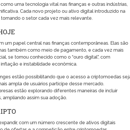
omo uma tecnologia vital nas finanças e outras indústrias,
icativa. Cada novo projeto ou ativo digital introduzido na
, tornando o setor cada vez mais relevante.
HOJE
um papel central nas finanças contemporâneas. Elas são
, mas também como meio de pagamento, e cada vez mais
ial, se tornou conhecido como o “ouro digital”, com
inflação e instabilidade econômica.
anges estão possibilitando que o acesso a criptomoedas sej
is ampla de usuários participe desse mercado.
resas estão explorando diferentes maneiras de incluir
, ampliando assim sua adoção.
RIPTO
xpandir, com um número crescente de ativos digitais
ção de ofertas e a competição entre criptomoedas