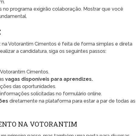
am.
s no programa exigirão colaboração. Mostrar que você
undamental.
E
na Votorantim Cimentos é feita de forma simples e direta
ealizar a candidatura, siga os seguintes passos:
Votorantim Cimentos.
 as
vagas disponíveis para aprendizes.
ições das oportunidades.
informações solicitadas no formulário online.
ões
diretamente na plataforma para estar a par de todas as
MENTO NA VOTORANTIM
um primeiro passo, mas também uma porta para diversas