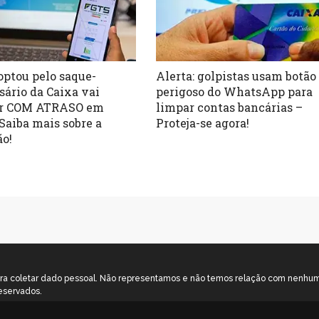
ptou pelo saque-
Alerta: golpistas usam botão
sário da Caixa vai
perigoso do WhatsApp para
er COM ATRASO em
limpar contas bancárias –
Saiba mais sobre a
Proteja-se agora!
ão!
o para coletar dado pessoal. Não representamos e não temos relação com nenh
eservados.