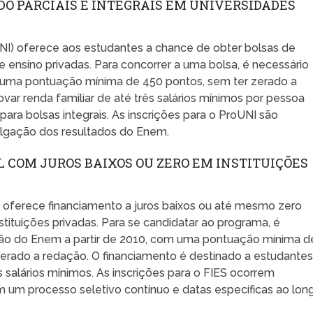
DO PARCIAIS E INTEGRAIS EM UNIVERSIDADES
I) oferece aos estudantes a chance de obter bolsas de
de ensino privadas. Para concorrer a uma bolsa, é necessário
m uma pontuação mínima de 450 pontos, sem ter zerado a
ar renda familiar de até três salários mínimos por pessoa
 para bolsas integrais. As inscrições para o ProUNI são
ulgação dos resultados do Enem.
 COM JUROS BAIXOS OU ZERO EM INSTITUIÇÕES
) oferece financiamento a juros baixos ou até mesmo zero
tituições privadas. Para se candidatar ao programa, é
ição do Enem a partir de 2010, com uma pontuação mínima d
zerado a redação. O financiamento é destinado a estudante
s salários mínimos. As inscrições para o FIES ocorrem
om um processo seletivo contínuo e datas específicas ao lon