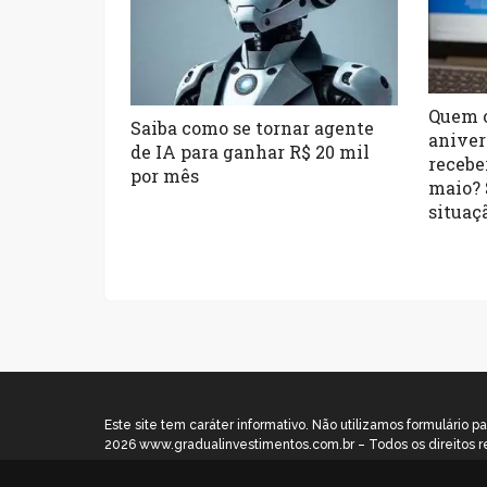
Quem o
Saiba como se tornar agente
aniver
de IA para ganhar R$ 20 mil
receb
por mês
maio? 
situaç
Este site tem caráter informativo. Não utilizamos formulári
2026 www.gradualinvestimentos.com.br – Todos os direitos r