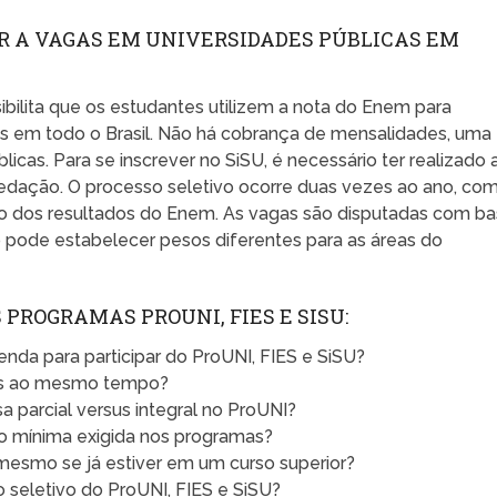
R A VAGAS EM UNIVERSIDADES PÚBLICAS EM
ibilita que os estudantes utilizem a nota do Enem para
as em todo o Brasil. Não há cobrança de mensalidades, uma
licas. Para se inscrever no SiSU, é necessário ter realizado 
redação. O processo seletivo ocorre duas vezes ao ano, co
ção dos resultados do Enem. As vagas são disputadas com b
ão pode estabelecer pesos diferentes para as áreas do
PROGRAMAS PROUNI, FIES E SISU:
enda para participar do ProUNI, FIES e SiSU?
amas ao mesmo tempo?
a parcial versus integral no ProUNI?
o mínima exigida nos programas?
 mesmo se já estiver em um curso superior?
o seletivo do ProUNI, FIES e SiSU?