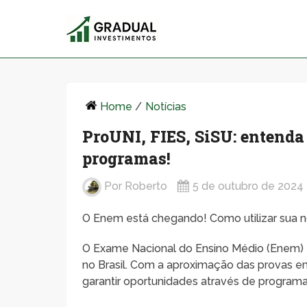
Home
/
Notícias
ProUNI, FIES, SiSU: entenda
programas!
Por
Roberto
5 de outubro de 2024
O Enem está chegando! Como utilizar sua n
O Exame Nacional do Ensino Médio (Enem) é 
no Brasil. Com a aproximação das provas 
garantir oportunidades através de program