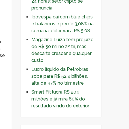
24 horas; setor cripto se
pronuncia
Ibovespa cai com blue chips
e balanços e perde 3,08% na
semana; dólar vai a R$ 5,08
Magazine Luiza tem prejuízo
a
de R$ 50 mi no 2º tri, mas
m
descarta crescer a qualquer
ase
custo
Lucro líquido da Petrobras
sobe para R$ 52,4 bilhões,
alta de 97% no trimestre
Smart Fit lucra R$ 204
milhões e já mira 60% do
resultado vindo do exterior