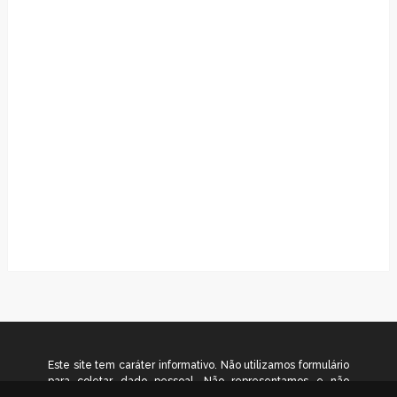
Este site tem caráter informativo. Não utilizamos formulário
para coletar dado pessoal. Não representamos e não
temos relação com nenhuma empresa ou programa citado