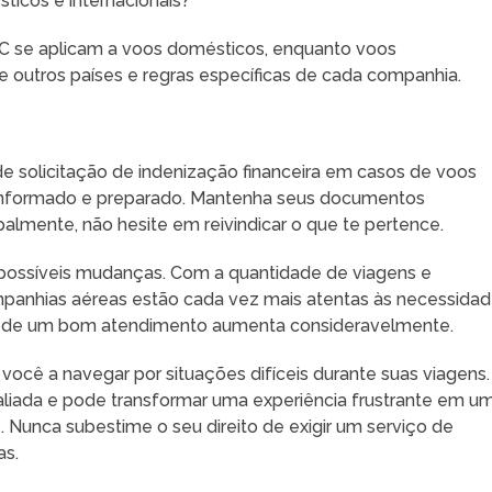
ticos e internacionais?
AC se aplicam a voos domésticos, enquanto voos
de outros países e regras específicas de cada companhia.
 solicitação de indenização financeira em casos de voos
 informado e preparado. Mantenha seus documentos
ipalmente, não hesite em reivindicar o que te pertence.
 possíveis mudanças. Com a quantidade de viagens e
mpanhias aéreas estão cada vez mais atentas às necessida
de de um bom atendimento aumenta consideravelmente.
cê a navegar por situações difíceis durante suas viagens.
liada e pode transformar uma experiência frustrante em u
. Nunca subestime o seu direito de exigir um serviço de
as.