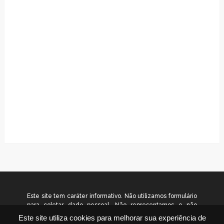
Este site tem caráter informativo. Não utilizamos formulário
para coletar dado pessoal. Não representamos e não
temos relação com nenhuma empresa ou programa citado
Este site utiliza cookies para melhorar sua experiência de
no conteúdo deste site. © 2026