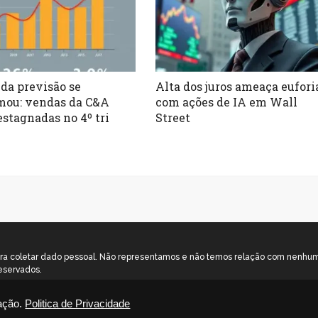
da previsão se
Alta dos juros ameaça eufori
mou: vendas da C&A
com ações de IA em Wall
estagnadas no 4º tri
Street
o para coletar dado pessoal. Não representamos e não temos relação com nenh
eservados.
ação.
Politica de Privacidade
rivacidade