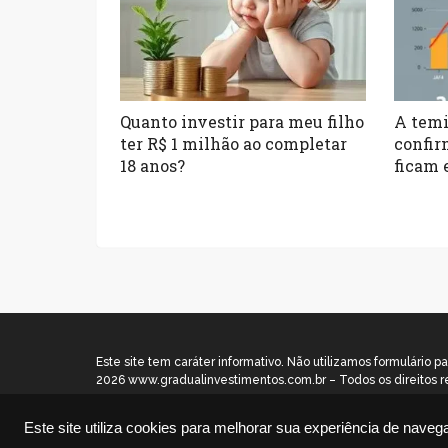
Quanto investir para meu filho
A temi
ter R$ 1 milhão ao completar
confir
18 anos?
ficam 
Este site tem caráter informativo. Não utilizamos formulári
2026 www.gradualinvestimentos.com.br – Todos os direitos r
Este site utiliza cookies para melhorar sua experiência de naveg
Disclaimer
|
Contato
|
Termos de Uso
|
Política de P