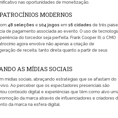
gnificativo nas oportunidades de monetização.
 PATROCÍNIOS MODERNOS
 com
48 seleções
e
104 jogos
em
16 cidades
de três paíse
ência de pagamento associada ao evento. O uso de tecnologi
periência do torcedor seja perfeita. Frank Cooper III, o CMO
atrocínio agora envolve não apenas a criação de
ação de receita, tanto direta quanto a partir de seus
ANDO AS MÍDIAS SOCIAIS
m mídias sociais, abraçando estratégias que se afastam do
o vivo. Ao perceber que os espectadores presenciais são
criou conteúdo digital e experiências que têm como alvo um
 a promoção da marca através de influenciadores e criadores 
to da marca na esfera digital.