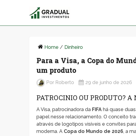
Home
/
Dinheiro
Para a Visa, a Copa do Mund
um produto
Por
Roberto
29 de junho de 2026
PATROCINIO OU PRODUTO? A
A Visa, patrocinadora da
FIFA
há quase duas 
papel nesse relacionamento. O conceito tra
através de logotipos visíveis e convites pa
moderna. A
Copa do Mundo de 2026
, a m