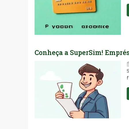
Conheça a SuperSim! Emprést
f