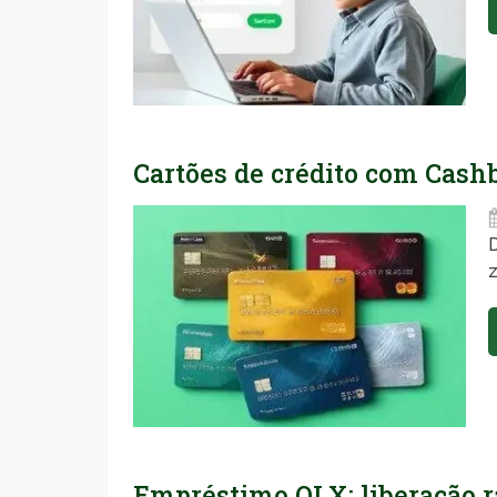
Cartões de crédito com Cashb
z
Empréstimo OLX: liberação rá