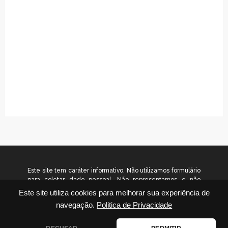
Este site tem caráter informativo. Não utilizamos formulário
para coletar dado pessoal. Não representamos e não
temos relação com nenhuma empresa ou programa citado
Este site utiliza cookies para melhorar sua experiência de
no conteúdo deste site. © 2026
navegação.
Politica de Privacidade
www.gradualinvestimentos.com.br – Todos os direitos
reservados.