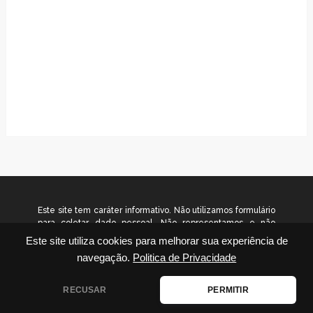
Este site tem caráter informativo. Não utilizamos formulário
para coletar dado pessoal. Não representamos e não
temos relação com nenhuma empresa ou programa citado
Este site utiliza cookies para melhorar sua experiência de
no conteúdo deste site. © 2026
navegação.
Politica de Privacidade
www.gradualinvestimentos.com.br – Todos os direitos
reservados.
RECUSAR
PERMITIR
Disclaimer
|
Contato
|
Termos de Uso
|
Política de Privacidade