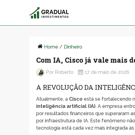
Home
/
Dinheiro
Com IA, Cisco já vale mais d
Por
Roberto
17 de maio de 2026
A REVOLUÇÃO DA INTELIGÊNC
Atualmente, a
Cisco
está se fortalecendo n
inteligência artificial (IA)
. A empresa entr
por resultados financeiros que superaram 
por infraestrutura de IA. Este fenômeno n
tecnologia está cada vez mais integrada à