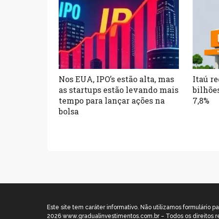
Nos EUA, IPO’s estão alta, mas
Itaú re
as startups estão levando mais
bilhões
tempo para lançar ações na
7,8%
bolsa
Este site tem caráter informativo. Não utilizamos formulári
2026 www.gradualinvestimentos.com.br – Todos os direitos r