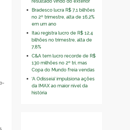
resultado vindo do exterior
Bradesco lucra R$ 7,1 bilhões
no 2º trimestre, alta de 16,2%
em um ano
Itaú registra lucro de R$ 12,4
bilhões no trimestre, alta de
7,8%
C&A tem lucro recorde de R$
130 milhões no 2º tri, mas
Copa do Mundo freia vendas
‘A Odisseia’ impulsiona ações
o-
da IMAX ao maior nível da
história
s,