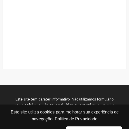
Este site tem caráter informativo. Não utilizamos formulário
para coletar dado pessoal. Não representamos e não
temos relação com nenhuma empresa ou programa citado
Este site utiliza cookies para melhorar sua experiência de
no conteúdo deste site. © 2026
navegação.
Politica de Privacidade
www.gradualinvestimentos.com.br – Todos os direitos
reservados.