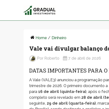
Home
/
Dinheiro
Vale vai divulgar balanço do
Por
Roberto
7 de abril de 2026
DATAS IMPORTANTES PARA O
A Vale (VALE3) anunciou a programação para
trimestre de 2026. O primeiro documento a
para
16 de abril (quinta-feira)
, após o fe
completo será revelado em
28 de abril (t
seguinte,
29 de abril (quarta-feira)
, marca