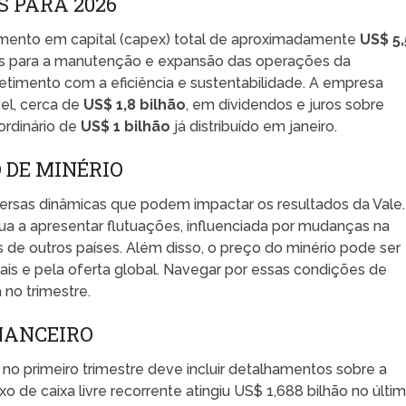
 PARA 2026
imento em capital (capex) total de aproximadamente
US$ 5,
ais para a manutenção e expansão das operações da
imento com a eficiência e sustentabilidade. A empresa
el, cerca de
US$ 1,8 bilhão
, em dividendos e juros sobre
ordinário de
US$ 1 bilhão
já distribuído em janeiro.
 DE MINÉRIO
versas dinâmicas que podem impactar os resultados da Vale.
ua a apresentar flutuações, influenciada por mudanças na
 de outros países. Além disso, o preço do minério pode ser
ais e pela oferta global. Navegar por essas condições de
no trimestre.
NANCEIRO
 no primeiro trimestre deve incluir detalhamentos sobre a
uxo de caixa livre recorrente atingiu US$ 1,688 bilhão no últi