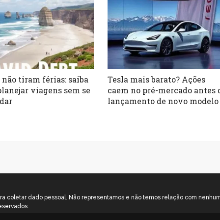
 não tiram férias: saiba
Tesla mais barato? Ações
lanejar viagens sem se
caem no pré-mercado antes 
dar
lançamento de novo modelo
o para coletar dado pessoal. Não representamos e não temos relação com nenh
eservados.