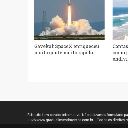
Gavekal: SpaceX enriqueceu
Contas
muita gente muito rápido
como p
endivi
Este site tem caráter informativo. Não utilizamos formulári
2026 www.gradualinvestimentos.com.br – Todos os direitos r