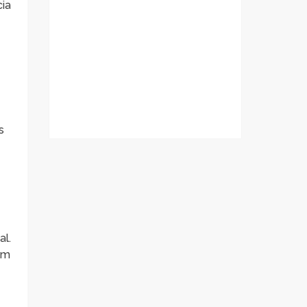
cia
s
al.
em