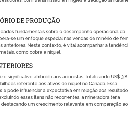
 investidores, com transmissão em inglês e tradução simultân
TÓRIO DE PRODUÇÃO
rá dados fundamentais sobre o desempenho operacional da
pera-se um enfoque especial nas vendas de minério de ferr
anteriores. Neste contexto, é vital acompanhar a tendênc
etais, como cobre e níquel.
NTERIORES
zo significativo atribuído aos acionistas, totalizando US$ 3,8
bilhões referente aos ativos de níquel no Canadá. Essa
s e pode influenciar a expectativa em relação aos resultad
excluindo esses itens não recorrentes, a mineradora teria
hão, destacando um crescimento relevante em comparação a