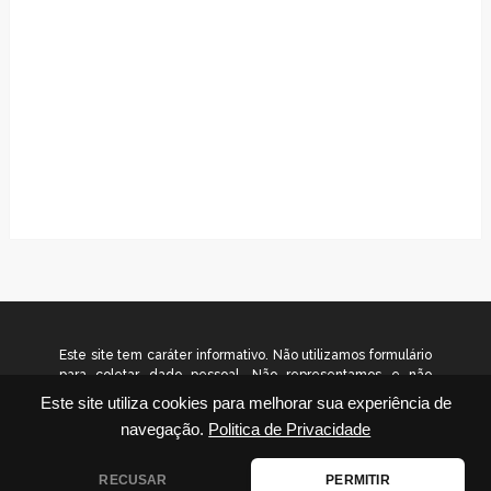
Este site tem caráter informativo. Não utilizamos formulário
para coletar dado pessoal. Não representamos e não
temos relação com nenhuma empresa ou programa citado
Este site utiliza cookies para melhorar sua experiência de
no conteúdo deste site. © 2026
navegação.
Politica de Privacidade
www.gradualinvestimentos.com.br – Todos os direitos
reservados.
RECUSAR
PERMITIR