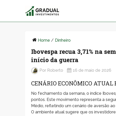
Home
/
Dinheiro
Ibovespa recua 3,71% na se
início da guerra
Por
Roberto
16 de maio de 2026
CENÁRIO ECONÔMICO ATUAL 
No fechamento da semana, o índice Ibovespa
pontos. Este movimento representa a segund
Médio, refletindo um cenário de aversão ao
O ambiente atual sugere que os investidore