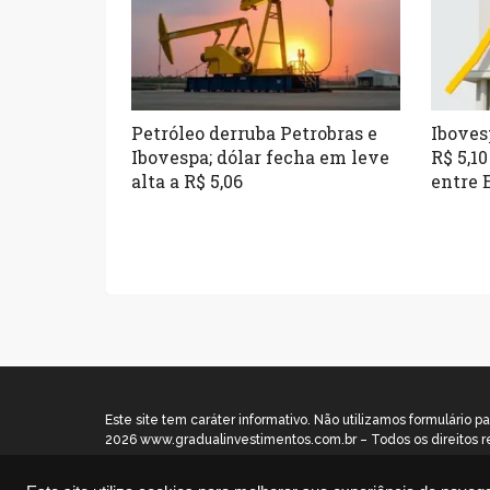
Petróleo derruba Petrobras e
Ibovesp
Ibovespa; dólar fecha em leve
R$ 5,10
alta a R$ 5,06
entre 
Este site tem caráter informativo. Não utilizamos formulári
2026 www.gradualinvestimentos.com.br – Todos os direitos r