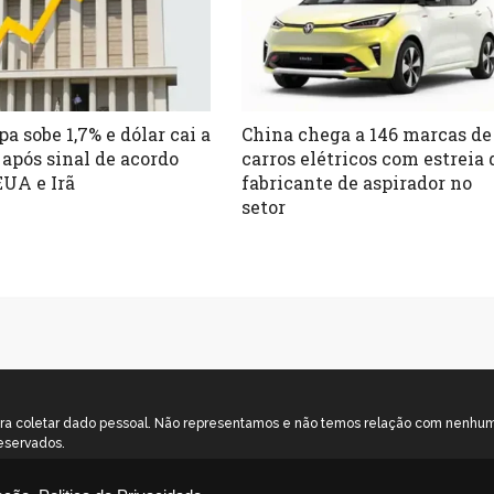
a sobe 1,7% e dólar cai a
China chega a 146 marcas de
 após sinal de acordo
carros elétricos com estreia 
EUA e Irã
fabricante de aspirador no
setor
o para coletar dado pessoal. Não representamos e não temos relação com nenh
eservados.